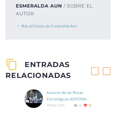
ESMERALDA AUN
/ SOBRE EL
AUTOR
Más artículos de Esmeralda Aun
ENTRADAS
RELACIONADAS
Avances de las Mesas
Estratégicas ASIPONA –
0
0
Manzanillo y ANACOFER
20 May 2025
Se realizó una reunión de