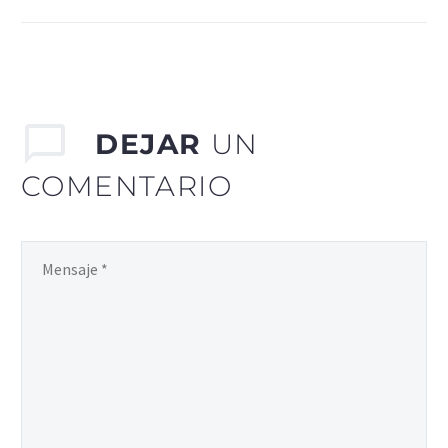
seguimiento Mesa
Estratégica del Puerto de
la ASIPONA Manzanillo
encabezando los equipos
de trabajo la…
DEJAR
UN
COMENTARIO