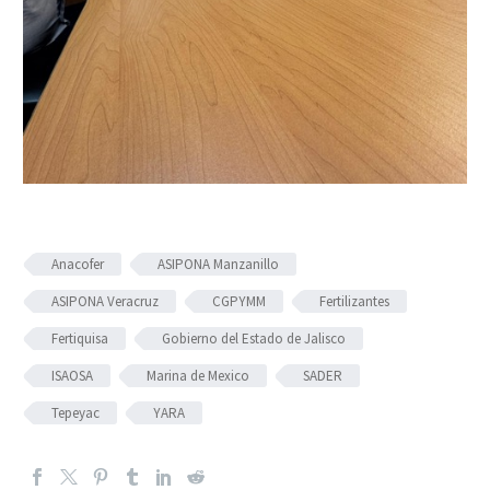
Anacofer
ASIPONA Manzanillo
ASIPONA Veracruz
CGPYMM
Fertilizantes
Fertiquisa
Gobierno del Estado de Jalisco
ISAOSA
Marina de Mexico
SADER
Tepeyac
YARA